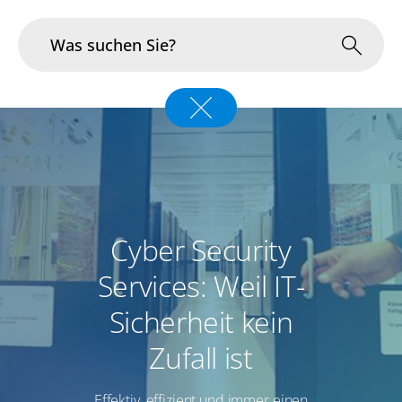
Branchen
Im Fokus
Portfolio
Cyber Security
Infrastruktur & Betrieb
Services: Weil IT-
Über uns
Sicherheit kein
Karriere
Zufall ist
Blog
Effektiv, effizient und immer einen