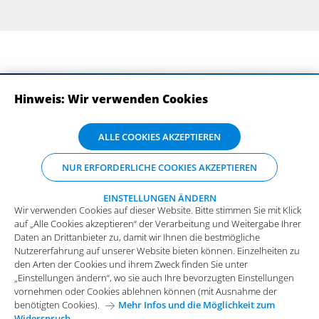
Hinweis: Wir verwenden Cookies
ABONNIEREN SIE UNSERE NEWSLETTER
Wir verwenden Cookies auf dieser Website. Bitte stimmen Sie mit Klick
ALLE COOKIES AKZEPTIEREN
auf „Alle Cookies akzeptieren“ der Verarbeitung und Weitergabe Ihrer
Daten an Drittanbieter zu, damit wir Ihnen die bestmögliche
NUR ERFORDERLICHE COOKIES AKZEPTIEREN
Nutzererfahrung auf unserer Website bieten können. Einzelheiten zu
den Arten der Cookies und ihrem Zweck finden Sie unter
„Einstellungen ändern“, wo sie auch Ihre bevorzugten Einstellungen
EINSTELLUNGEN ÄNDERN
Wir verwenden Cookies auf dieser Website. Bitte stimmen Sie mit Klick
vornehmen oder Cookies ablehnen können (mit Ausnahme der
auf „Alle Cookies akzeptieren“ der Verarbeitung und Weitergabe Ihrer
benötigten Cookies).
Mehr Infos und die Möglichkeit zum
Daten an Drittanbieter zu, damit wir Ihnen die bestmögliche
Widerspruch.
Impressum
Datenschutz
Nutzererfahrung auf unserer Website bieten können. Einzelheiten zu
Funktionale Cookies
den Arten der Cookies und ihrem Zweck finden Sie unter
Allgemeine Einkaufsbedingungen
„Einstellungen ändern“, wo sie auch Ihre bevorzugten Einstellungen
Diese Cookies sind essenziell wichtig für die einwandfreie
vornehmen oder Cookies ablehnen können (mit Ausnahme der
Funktion der Website.
Karriere bei Arvato Systems
Kontakt
benötigten Cookies).
Mehr Infos und die Möglichkeit zum
Widerspruch.