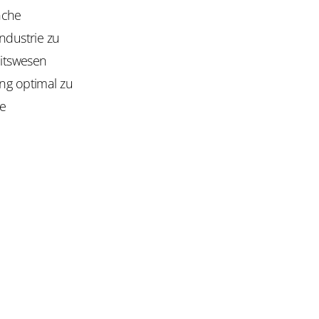
nche
ndustrie zu
itswesen
ung optimal zu
ie