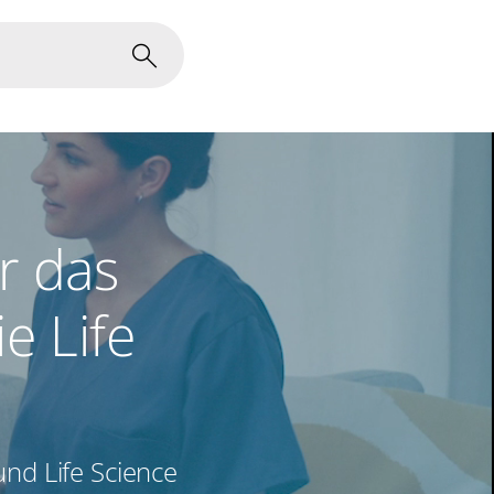
ür das
e Life
und Life Science