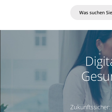
Branchen
Im Fokus
Digit
Portfolio
Gesun
Infrastruktur & Betrieb
Über uns
Karriere
Zukunftssicher:
Blog