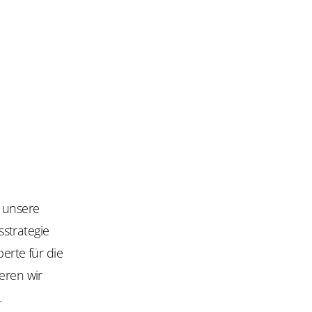
 unsere
sstrategie
erte für die
eren wir
n.