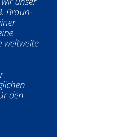
wir unser
 B. Braun-
einer
eine
e weltweite
r
glichen
ür den