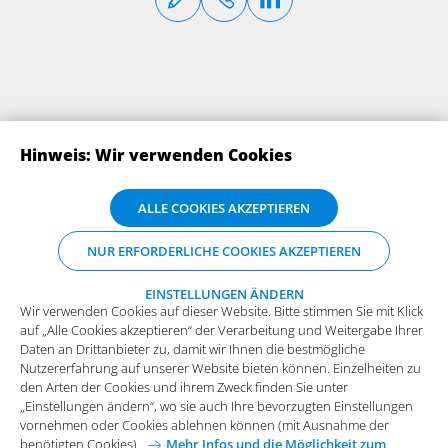
Hinweis: Wir verwenden Cookies
Wir verwenden Cookies auf dieser Website. Bitte stimmen Sie mit Klick
ALLE COOKIES AKZEPTIEREN
auf „Alle Cookies akzeptieren“ der Verarbeitung und Weitergabe Ihrer
Daten an Drittanbieter zu, damit wir Ihnen die bestmögliche
ABONNIEREN SIE UNSERE NEWSLETTER
NUR ERFORDERLICHE COOKIES AKZEPTIEREN
Nutzererfahrung auf unserer Website bieten können. Einzelheiten zu
den Arten der Cookies und ihrem Zweck finden Sie unter
„Einstellungen ändern“, wo sie auch Ihre bevorzugten Einstellungen
EINSTELLUNGEN ÄNDERN
Wir verwenden Cookies auf dieser Website. Bitte stimmen Sie mit Klick
vornehmen oder Cookies ablehnen können (mit Ausnahme der
auf „Alle Cookies akzeptieren“ der Verarbeitung und Weitergabe Ihrer
benötigten Cookies).
Mehr Infos und die Möglichkeit zum
Daten an Drittanbieter zu, damit wir Ihnen die bestmögliche
Widerspruch.
Nutzererfahrung auf unserer Website bieten können. Einzelheiten zu
Funktionale Cookies
den Arten der Cookies und ihrem Zweck finden Sie unter
„Einstellungen ändern“, wo sie auch Ihre bevorzugten Einstellungen
Diese Cookies sind essenziell wichtig für die einwandfreie
vornehmen oder Cookies ablehnen können (mit Ausnahme der
Funktion der Website.
Impressum
Datenschutz
benötigten Cookies).
Mehr Infos und die Möglichkeit zum