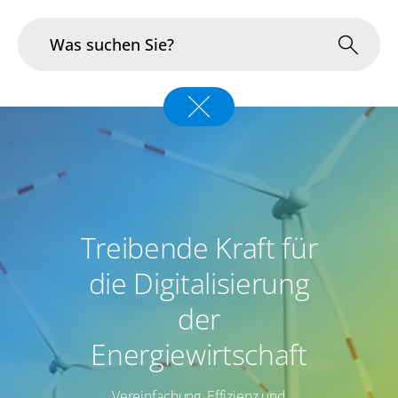
Branchen
Im Fokus
Portfolio
Treibende Kraft für
Infrastruktur & Betrieb
die Digitalisierung
Über uns
der
Karriere
Energiewirtschaft
Blog
Vereinfachung, Effizienz und