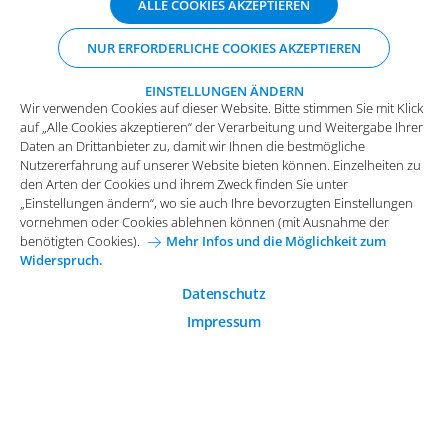
ALLE COOKIES AKZEPTIEREN
auf „Alle Cookies akzeptieren“ der Verarbeitung und Weitergabe Ihrer
Daten an Drittanbieter zu, damit wir Ihnen die bestmögliche
NUR ERFORDERLICHE COOKIES AKZEPTIEREN
Nutzererfahrung auf unserer Website bieten können. Einzelheiten zu
den Arten der Cookies und ihrem Zweck finden Sie unter
„Einstellungen ändern“, wo sie auch Ihre bevorzugten Einstellungen
EINSTELLUNGEN ÄNDERN
Wir verwenden Cookies auf dieser Website. Bitte stimmen Sie mit Klick
vornehmen oder Cookies ablehnen können (mit Ausnahme der
auf „Alle Cookies akzeptieren“ der Verarbeitung und Weitergabe Ihrer
benötigten Cookies).
Mehr Infos und die Möglichkeit zum
Daten an Drittanbieter zu, damit wir Ihnen die bestmögliche
Widerspruch.
Impressum
Datenschutz
Nutzererfahrung auf unserer Website bieten können. Einzelheiten zu
Funktionale Cookies
den Arten der Cookies und ihrem Zweck finden Sie unter
Allgemeine Einkaufsbedingungen
„Einstellungen ändern“, wo sie auch Ihre bevorzugten Einstellungen
Diese Cookies sind essenziell wichtig für die einwandfreie
vornehmen oder Cookies ablehnen können (mit Ausnahme der
Funktion der Website.
Karriere bei Arvato Systems
Kontakt
benötigten Cookies).
Mehr Infos und die Möglichkeit zum
Widerspruch.
Analytische Cookies
Cookie-Einwilligung anpassen
Analytische Cookies werden verwendet, um das
Datenschutz
Nutzerverhalten auf der Website besser zu verstehen.
Impressum
© 2026 Arvato Systems
Marketing Cookies
Marketing Cookies ermöglichen die Erstellung von
Nutzerprofilen. Diese werden zur Bereitstellung von
Inhalten und Werbung, die auf die Interessen des
Nutzers zugeschnitten sind, verwendet.