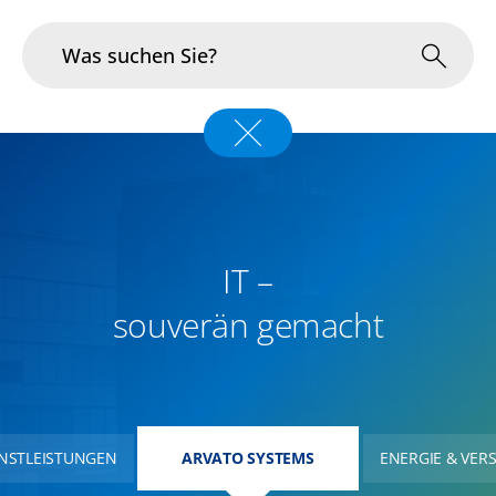
Branchen
Im Fokus
Portfolio
IT –
Infrastruktur & Betrieb
souverän gemacht
Über uns
Karriere
ENSTLEISTUNGEN
NANZDIENSTLEISTUNGEN
ARVATO SYSTEMS
ARVATO SYSTEMS
ARVATO SYSTEMS
ENERGIE & VE
Blog