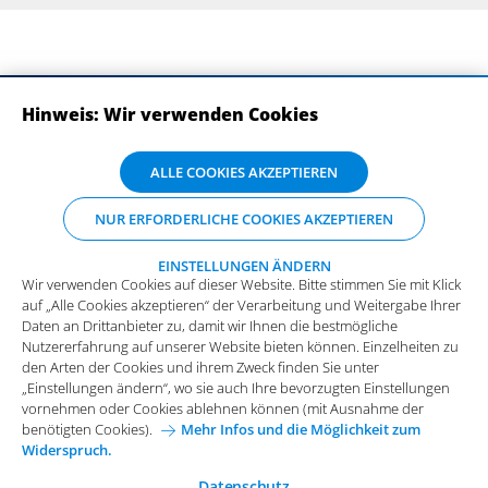
Hinweis: Wir verwenden Cookies
ABONNIEREN SIE UNSERE NEWSLETTER
Wir verwenden Cookies auf dieser Website. Bitte stimmen Sie mit Klick
ALLE COOKIES AKZEPTIEREN
auf „Alle Cookies akzeptieren“ der Verarbeitung und Weitergabe Ihrer
Daten an Drittanbieter zu, damit wir Ihnen die bestmögliche
NUR ERFORDERLICHE COOKIES AKZEPTIEREN
Nutzererfahrung auf unserer Website bieten können. Einzelheiten zu
den Arten der Cookies und ihrem Zweck finden Sie unter
„Einstellungen ändern“, wo sie auch Ihre bevorzugten Einstellungen
EINSTELLUNGEN ÄNDERN
Wir verwenden Cookies auf dieser Website. Bitte stimmen Sie mit Klick
vornehmen oder Cookies ablehnen können (mit Ausnahme der
auf „Alle Cookies akzeptieren“ der Verarbeitung und Weitergabe Ihrer
benötigten Cookies).
Mehr Infos und die Möglichkeit zum
Daten an Drittanbieter zu, damit wir Ihnen die bestmögliche
Widerspruch.
Impressum
Datenschutz
Nutzererfahrung auf unserer Website bieten können. Einzelheiten zu
Funktionale Cookies
den Arten der Cookies und ihrem Zweck finden Sie unter
Allgemeine Einkaufsbedingungen
„Einstellungen ändern“, wo sie auch Ihre bevorzugten Einstellungen
Diese Cookies sind essenziell wichtig für die einwandfreie
vornehmen oder Cookies ablehnen können (mit Ausnahme der
Funktion der Website.
Karriere bei Arvato Systems
Kontakt
benötigten Cookies).
Mehr Infos und die Möglichkeit zum
Widerspruch.
Analytische Cookies
Cookie-Einwilligung anpassen
Analytische Cookies werden verwendet, um das
Datenschutz