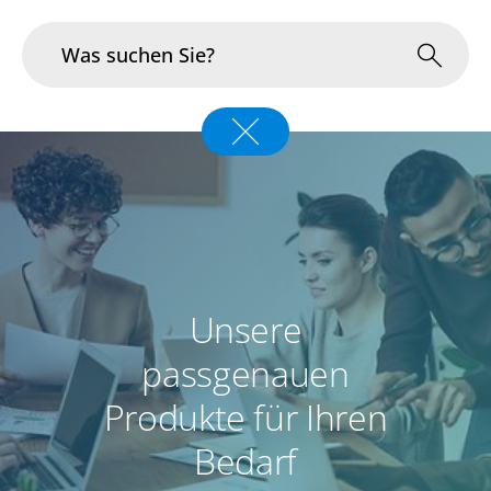
Branchen
Im Fokus
Portfolio
Infrastruktur & Betrieb
Unsere
passgenauen
Über uns
Produkte für Ihren
Karriere
Bedarf
Blog