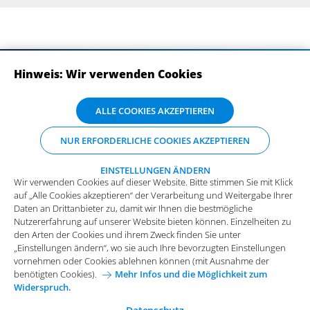
Hinweis: Wir verwenden Cookies
ABONNIEREN SIE UNSERE NEWSLETTER
Wir verwenden Cookies auf dieser Website. Bitte stimmen Sie mit Klick
ALLE COOKIES AKZEPTIEREN
auf „Alle Cookies akzeptieren“ der Verarbeitung und Weitergabe Ihrer
Daten an Drittanbieter zu, damit wir Ihnen die bestmögliche
NUR ERFORDERLICHE COOKIES AKZEPTIEREN
Nutzererfahrung auf unserer Website bieten können. Einzelheiten zu
den Arten der Cookies und ihrem Zweck finden Sie unter
„Einstellungen ändern“, wo sie auch Ihre bevorzugten Einstellungen
EINSTELLUNGEN ÄNDERN
Wir verwenden Cookies auf dieser Website. Bitte stimmen Sie mit Klick
vornehmen oder Cookies ablehnen können (mit Ausnahme der
auf „Alle Cookies akzeptieren“ der Verarbeitung und Weitergabe Ihrer
benötigten Cookies).
Mehr Infos und die Möglichkeit zum
Daten an Drittanbieter zu, damit wir Ihnen die bestmögliche
Widerspruch.
Impressum
Datenschutz
Nutzererfahrung auf unserer Website bieten können. Einzelheiten zu
Funktionale Cookies
den Arten der Cookies und ihrem Zweck finden Sie unter
Allgemeine Einkaufsbedingungen
„Einstellungen ändern“, wo sie auch Ihre bevorzugten Einstellungen
Diese Cookies sind essenziell wichtig für die einwandfreie
vornehmen oder Cookies ablehnen können (mit Ausnahme der
Funktion der Website.
Karriere bei Arvato Systems
Kontakt
benötigten Cookies).
Mehr Infos und die Möglichkeit zum
Widerspruch.
Analytische Cookies
Cookie-Einwilligung anpassen
Analytische Cookies werden verwendet, um das