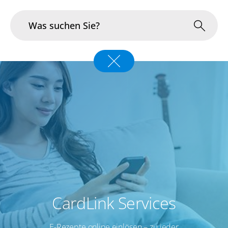
Branchen
Im Fokus
Portfolio
Infrastruktur & Betrieb
Über uns
Karriere
CardLink Services
Blog
E-Rezepte online einlösen – zu jeder