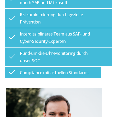
durch SAP und Microsoft
Risikominimierung durch gezielte
Prävention
Interdisziplinäres Team aus SAP- und
Cyber-Security-Experten
Rund-um-die-Uhr-Monitoring durch
unser SOC
Compliance mit aktuellen Standards