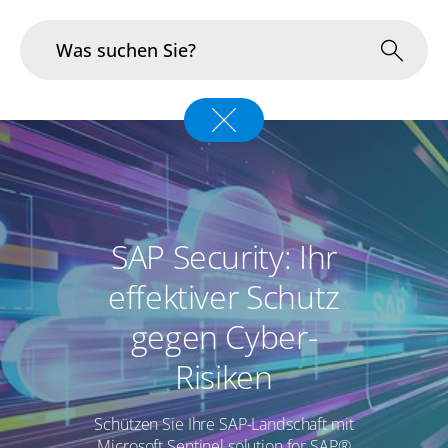
Branchen
Im Fokus
Portfolio
SAP Security: Ihr
Infrastruktur & Betrieb
effektiver Schutz
gegen Cyber-
Über uns
Risiken
Karriere
Schützen Sie Ihre SAP-Landschaft mit
Blog
Microsoft Sentinel solution for SAP®