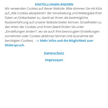
„Einstellungen ändern“, wo sie auch Ihre bevorzugten Einstellungen
EINSTELLUNGEN ÄNDERN
Wir verwenden Cookies auf dieser Website. Bitte stimmen Sie mit Klick
vornehmen oder Cookies ablehnen können (mit Ausnahme der
auf „Alle Cookies akzeptieren“ der Verarbeitung und Weitergabe Ihrer
benötigten Cookies).
Mehr Infos und die Möglichkeit zum
Daten an Drittanbieter zu, damit wir Ihnen die bestmögliche
Widerspruch.
Nutzererfahrung auf unserer Website bieten können. Einzelheiten zu
Funktionale Cookies
den Arten der Cookies und ihrem Zweck finden Sie unter
„Einstellungen ändern“, wo sie auch Ihre bevorzugten Einstellungen
Diese Cookies sind essenziell wichtig für die einwandfreie
vornehmen oder Cookies ablehnen können (mit Ausnahme der
Funktion der Website.
Impressum
Datenschutz
benötigten Cookies).
Mehr Infos und die Möglichkeit zum
Widerspruch.
Analytische Cookies
Allgemeine Einkaufsbedingungen
Analytische Cookies werden verwendet, um das
Datenschutz
Karriere bei Arvato Systems
Kontakt
Nutzerverhalten auf der Website besser zu verstehen.
Impressum
Cookie-Einwilligung anpassen
Marketing Cookies
Marketing Cookies ermöglichen die Erstellung von
Nutzerprofilen. Diese werden zur Bereitstellung von
Inhalten und Werbung, die auf die Interessen des
© 2026 Arvato Systems
Nutzers zugeschnitten sind, verwendet.
ÄNDERUNG BESTÄTIGEN