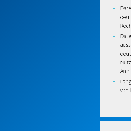
Date
deut
Rech
Date
auss
deut
Nutz
Anbi
Lang
von 