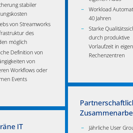
cherung stabiler
Workload Automati
ungskosten
40 Jahren
iebs von Streamworks
Starke Qualitätssi
nfrastruktur des
durch produktive
en möglich
Vorlaufzeit in eige
ache Definition von
Rechenzentren
ngigkeiten von
ren Workflows oder
rnen Events
Partnerschaftli
Zusammenarbei
räne IT
Jährliche User Gro