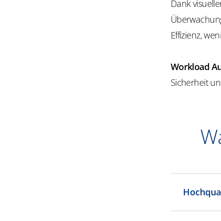
Dank visuell
Überwachungs
Effizienz, we
Workload Au
Sicherheit un
Wa
Hochqual