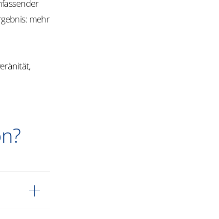
mfassender
rgebnis: mehr
ränität,
on?