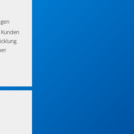
ngen
r Kunden
icklung
per