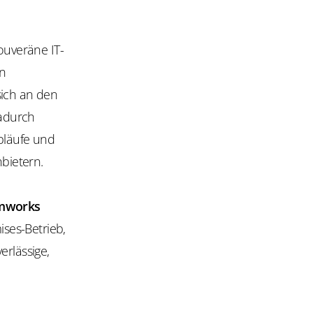
ouveräne IT-
in
sich an den
adurch
Abläufe und
bietern.
mworks
ses-Betrieb,
erlässige,