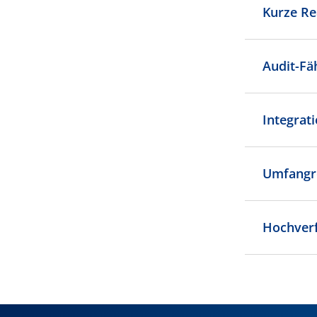
Kurze Re
Audit-Fä
Integrat
Umfangre
Hochverf