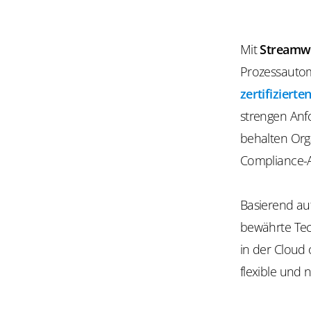
Mit
Streamw
Prozessautom
zertifiziert
strengen Anf
behalten Orga
Compliance-A
Basierend au
bewährte Tec
in der Cloud 
flexible und