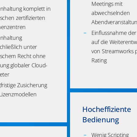
Meetings mit
nhaltung komplett in
abwechselnden
schen zertifizierten
Abendveranstaltu
enzentren
Einflussnahme de
nhaltung
auf die Weiterentw
chließlich unter
von Streamworks 
schem Recht ohne
Rating
ung globaler Cloud-
eter
fristige Zusicherung
Lizenzmodellen
Hocheffiziente
Bedienung
Wenig Scripting