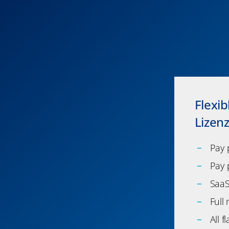
Flexib
Lizen
Pay 
Pay 
Saa
Full
All fl