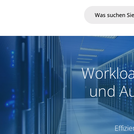
Branchen
Im Fokus
Worklo
Portfolio
und Au
Infrastruktur & Betrieb
Über uns
Karriere
Effizi
Blog