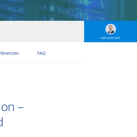
IHR KONTAKT
eferenzen
FAQ
on –
d