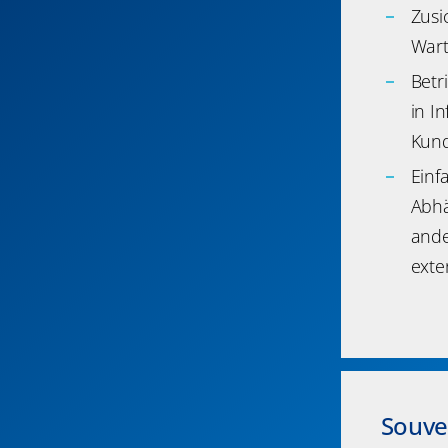
Zusi
Wart
Betr
in I
Kund
Einf
Abhä
ande
exte
Souve