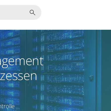
agement
ozessen
ntrolle