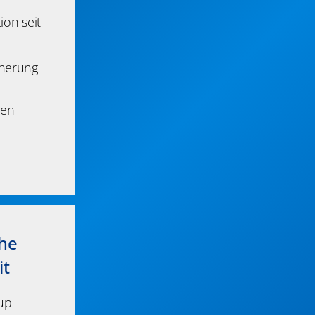
on seit
cherung
nen
che
t
up