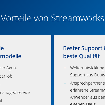
Vorteile von Streamworks
le
Bester Support
zmodelle
beste Qualität
per Agent
Weiterentwicklung
Support aus Deut
per Job
Ansprechpartner s
S
erfahrene Streamw
 managed service
Anwender aus de
at
eigenen Haus