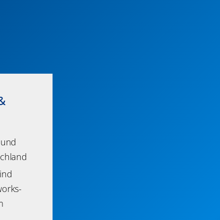
 &
 und
schland
ind
orks-
m