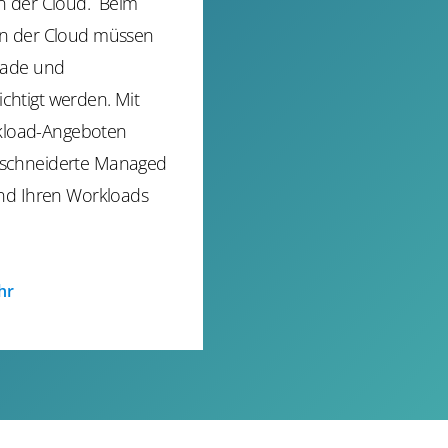
in der Cloud. Beim
in der Cloud müssen
grade und
chtigt werden. Mit
load-Angeboten
eschneiderte Managed
und Ihren Workloads
hr