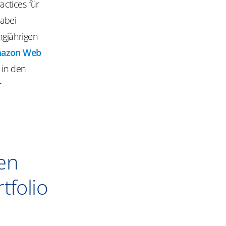
ctices für
abei
ngjährigen
azon Web
 in den
t
en
tfolio