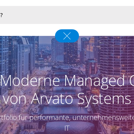
– Moderne Managed C
von Arvato Systems
rtfolio für performante, unternehmenswei
IT