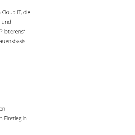
Cloud IT, die
t und
ilotierens“
rauensbasis
nen
 Einstieg in