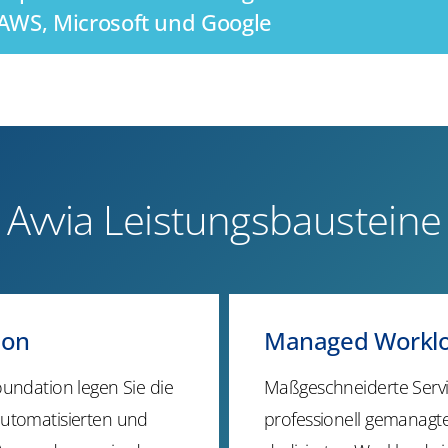
AWS, Microsoft und Google
Avvia Leistungsbausteine
ion
Managed Workl
oundation legen Sie die
Maßgeschneiderte Servi
automatisierten und
professionell gemanagt