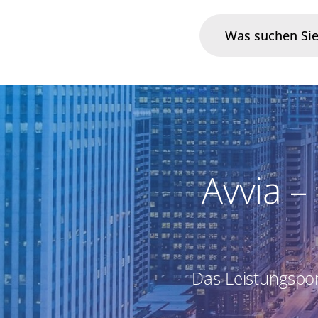
Branchen
Im Fokus
Portfolio
Avvia 
Infrastruktur & Betrieb
Über uns
Das Leistungspo
Karriere
Blog