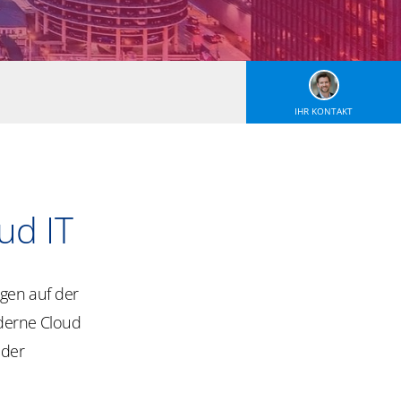
IHR KONTAKT
ud IT
iegen auf der
oderne Cloud
 der