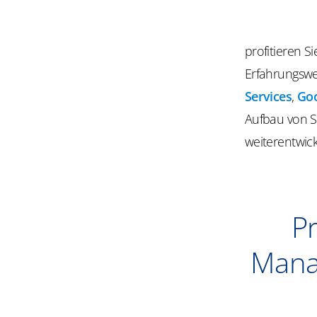
profitieren S
Erfahrungswe
Services
,
Go
Aufbau von S
weiterentwic
P
Manag