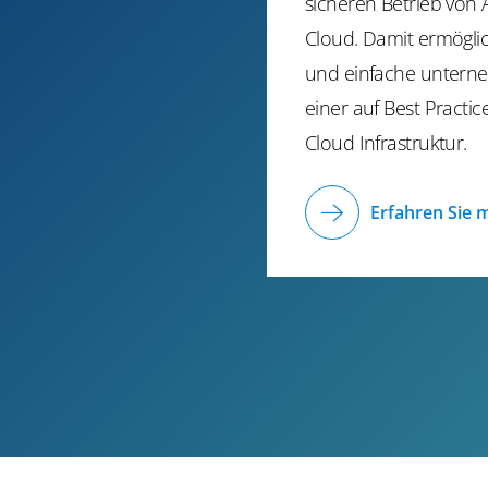
sicheren Betrieb von
Cloud. Damit ermöglic
und einfache unterne
einer auf Best Practi
Cloud Infrastruktur.
Erfahren Sie 