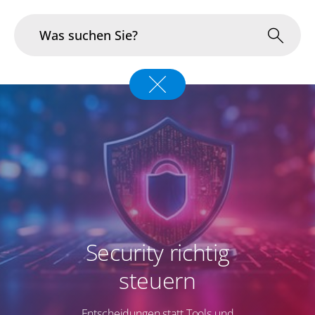
Branchen
Im Fokus
Portfolio
Infrastruktur & Betrieb
Über uns
Security richtig
Karriere
steuern
Blog
Entscheidungen statt Tools und