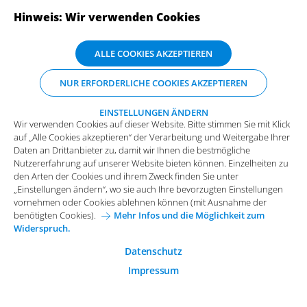
Hinweis: Wir verwenden Cookies
ABONNIEREN SIE UNSERE NEWSLETTER
Wir verwenden Cookies auf dieser Website. Bitte stimmen Sie mit Klick
ALLE COOKIES AKZEPTIEREN
auf „Alle Cookies akzeptieren“ der Verarbeitung und Weitergabe Ihrer
Daten an Drittanbieter zu, damit wir Ihnen die bestmögliche
NUR ERFORDERLICHE COOKIES AKZEPTIEREN
Nutzererfahrung auf unserer Website bieten können. Einzelheiten zu
den Arten der Cookies und ihrem Zweck finden Sie unter
„Einstellungen ändern“, wo sie auch Ihre bevorzugten Einstellungen
EINSTELLUNGEN ÄNDERN
Wir verwenden Cookies auf dieser Website. Bitte stimmen Sie mit Klick
vornehmen oder Cookies ablehnen können (mit Ausnahme der
auf „Alle Cookies akzeptieren“ der Verarbeitung und Weitergabe Ihrer
benötigten Cookies).
Mehr Infos und die Möglichkeit zum
Daten an Drittanbieter zu, damit wir Ihnen die bestmögliche
Widerspruch.
Impressum
Datenschutz
Nutzererfahrung auf unserer Website bieten können. Einzelheiten zu
Funktionale Cookies
den Arten der Cookies und ihrem Zweck finden Sie unter
Allgemeine Einkaufsbedingungen
„Einstellungen ändern“, wo sie auch Ihre bevorzugten Einstellungen
Diese Cookies sind essenziell wichtig für die einwandfreie
vornehmen oder Cookies ablehnen können (mit Ausnahme der
Funktion der Website.
Karriere bei Arvato Systems
Kontakt
benötigten Cookies).
Mehr Infos und die Möglichkeit zum
Widerspruch.
Analytische Cookies
Cookie-Einwilligung anpassen
Analytische Cookies werden verwendet, um das
Datenschutz
Nutzerverhalten auf der Website besser zu verstehen.
Impressum
© 2026 Arvato Systems
Marketing Cookies