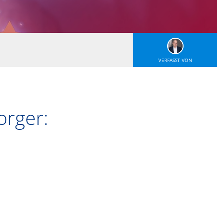
VERFASST VON
orger: