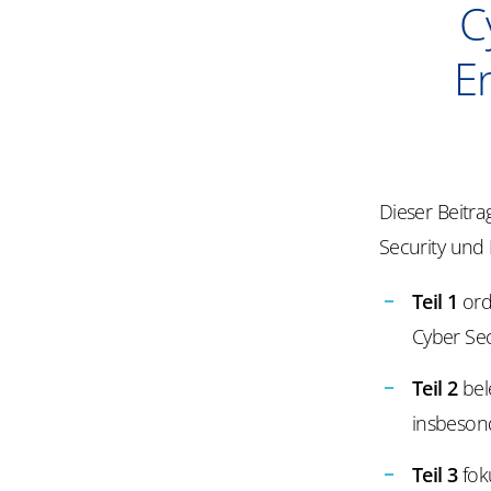
C
E
Dieser Beitra
Security und 
Teil 1
ord
Cyber
Sec
Teil 2
bel
insbeson
Teil 3
fok