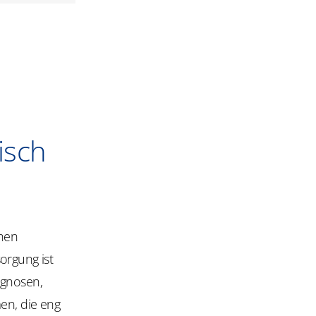
isch
chen
orgung ist
ognosen,
en, die eng