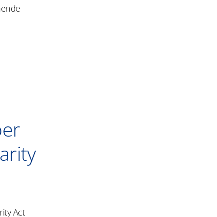
ehende
ber
arity
rity
Act