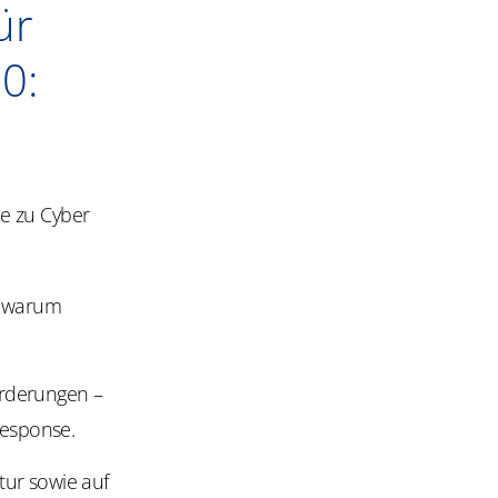
ür
0:
e
he zu
Cyber
, warum
orderungen –
esponse.
tur sowie auf