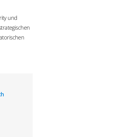
ity und
strategischen
satorischen
ch
: