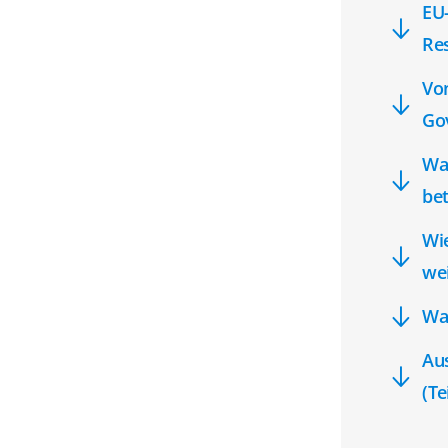
EU-
Res
Von
Go
War
bet
Wie
we
Was
Aus
(Te