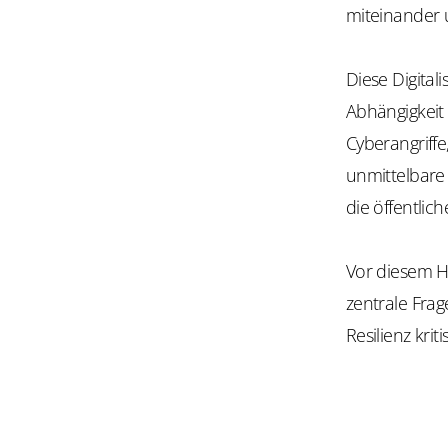
miteinander 
Diese Digitali
Abhängigkeit 
Cyberangriff
unmittelbare 
die öffentli
Vor diesem Hi
zentrale Fra
Resilienz krit