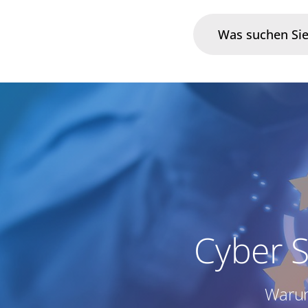
Branchen
Im Fokus
Portfolio
Infrastruktur & Betrieb
Cyber S
Über uns
Karriere
Warum
Blog