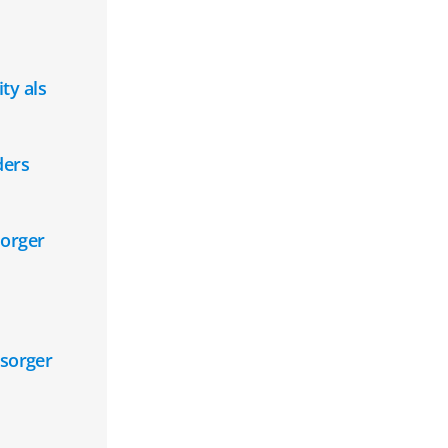
ty als
ders
sorger
rsorger