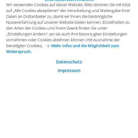
Wir verwenden Cookies auf dieser Website. Bitte stimmen Sie mit Klick
vornehmen oder Cookies ablehnen können (mit Ausnahme der
auf „Alle Cookies akzeptieren“ der Verarbeitung und Weitergabe Ihrer
benötigten Cookies).
Mehr Infos und die Möglichkeit zum
Daten an Drittanbieter zu, damit wir Ihnen die bestmögliche
Widerspruch.
Impressum
Datenschutz
Nutzererfahrung auf unserer Website bieten können. Einzelheiten zu
Funktionale Cookies
den Arten der Cookies und ihrem Zweck finden Sie unter
Allgemeine Einkaufsbedingungen
„Einstellungen ändern“, wo sie auch Ihre bevorzugten Einstellungen
Diese Cookies sind essenziell wichtig für die einwandfreie
vornehmen oder Cookies ablehnen können (mit Ausnahme der
Funktion der Website.
Karriere bei Arvato Systems
Kontakt
benötigten Cookies).
Mehr Infos und die Möglichkeit zum
Widerspruch.
Analytische Cookies
Cookie-Einwilligung anpassen
Analytische Cookies werden verwendet, um das
Datenschutz
Nutzerverhalten auf der Website besser zu verstehen.
Impressum
© 2026 Arvato Systems
Marketing Cookies
Marketing Cookies ermöglichen die Erstellung von
Nutzerprofilen. Diese werden zur Bereitstellung von
Inhalten und Werbung, die auf die Interessen des
Nutzers zugeschnitten sind, verwendet.
ÄNDERUNG BESTÄTIGEN