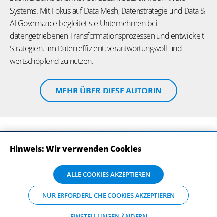
Systems. Mit Fokus auf Data Mesh, Datenstrategie und Data &
AI Governance begleitet sie Unternehmen bei
datengetriebenen Transformationsprozessen und entwickelt
Strategien, um Daten effizient, verantwortungsvoll und
wertschöpfend zu nutzen.
MEHR ÜBER DIESE AUTORIN
Hinweis: Wir verwenden Cookies
ABONNIEREN SIE UNSERE NEWSLETTER
Wir verwenden Cookies auf dieser Website. Bitte stimmen Sie mit Klick
ALLE COOKIES AKZEPTIEREN
auf „Alle Cookies akzeptieren“ der Verarbeitung und Weitergabe Ihrer
Daten an Drittanbieter zu, damit wir Ihnen die bestmögliche
NUR ERFORDERLICHE COOKIES AKZEPTIEREN
Nutzererfahrung auf unserer Website bieten können. Einzelheiten zu
den Arten der Cookies und ihrem Zweck finden Sie unter
„Einstellungen ändern“, wo sie auch Ihre bevorzugten Einstellungen
EINSTELLUNGEN ÄNDERN