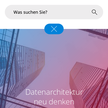
Branchen
Im Fokus
Portfolio
Infrastruktur & Betrieb
Über uns
Datenarchitektur
Karriere
neu denken
Blog