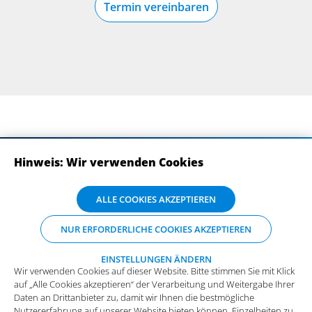
Termin vereinbaren
Hinweis: Wir verwenden Cookies
ABONNIEREN SIE UNSERE NEWSLETTER
Wir verwenden Cookies auf dieser Website. Bitte stimmen Sie mit Klick
ALLE COOKIES AKZEPTIEREN
auf „Alle Cookies akzeptieren“ der Verarbeitung und Weitergabe Ihrer
Daten an Drittanbieter zu, damit wir Ihnen die bestmögliche
NUR ERFORDERLICHE COOKIES AKZEPTIEREN
Nutzererfahrung auf unserer Website bieten können. Einzelheiten zu
den Arten der Cookies und ihrem Zweck finden Sie unter
„Einstellungen ändern“, wo sie auch Ihre bevorzugten Einstellungen
EINSTELLUNGEN ÄNDERN
Wir verwenden Cookies auf dieser Website. Bitte stimmen Sie mit Klick
vornehmen oder Cookies ablehnen können (mit Ausnahme der
auf „Alle Cookies akzeptieren“ der Verarbeitung und Weitergabe Ihrer
benötigten Cookies).
Mehr Infos und die Möglichkeit zum
Daten an Drittanbieter zu, damit wir Ihnen die bestmögliche
Widerspruch.
Impressum
Datenschutz
Nutzererfahrung auf unserer Website bieten können. Einzelheiten zu