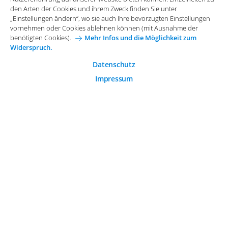
Funktionale Cookies
den Arten der Cookies und ihrem Zweck finden Sie unter
Allgemeine Einkaufsbedingungen
„Einstellungen ändern“, wo sie auch Ihre bevorzugten Einstellungen
Diese Cookies sind essenziell wichtig für die einwandfreie
vornehmen oder Cookies ablehnen können (mit Ausnahme der
Funktion der Website.
Karriere bei Arvato Systems
Kontakt
benötigten Cookies).
Mehr Infos und die Möglichkeit zum
Widerspruch.
Analytische Cookies
Cookie-Einwilligung anpassen
Analytische Cookies werden verwendet, um das
Datenschutz
Nutzerverhalten auf der Website besser zu verstehen.
Impressum
© 2026 Arvato Systems
Marketing Cookies
Marketing Cookies ermöglichen die Erstellung von
Nutzerprofilen. Diese werden zur Bereitstellung von
Inhalten und Werbung, die auf die Interessen des
Nutzers zugeschnitten sind, verwendet.
ÄNDERUNG BESTÄTIGEN