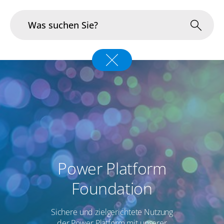
Branchen
Im Fokus
Portfolio
Infrastruktur & Betrieb
Power Platform
Über uns
Foundation
Karriere
Sichere und zielgerichtete Nutzung
Blog
der Power Platform mit unserer