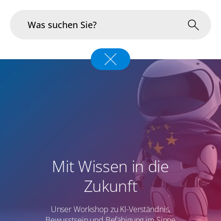
Branchen
Im Fokus
Portfolio
Infrastruktur & Betrieb
Mit Wissen in die
Über uns
Zukunft
Karriere
Unser Workshop zu KI-Verständnis,
Blog
Bewusstsein und Befähigung im Sinne