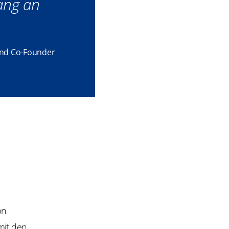
ang an
und Co-Founder
on
mit den