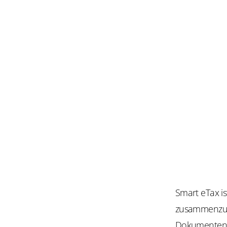
Smart eTax i
zusammenzubr
Dokumenten a