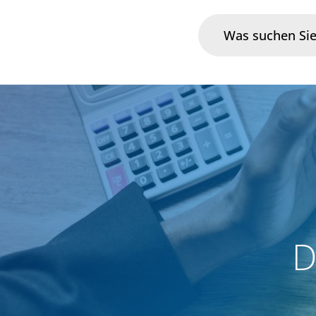
Branchen
Im Fokus
Portfolio
Infrastruktur & Betrieb
D
Über uns
Karriere
Blog