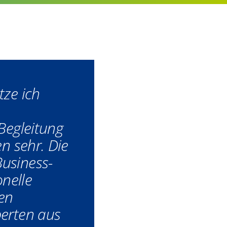
tze ich
Begleitung
en sehr. Die
usiness-
onelle
en
erten aus