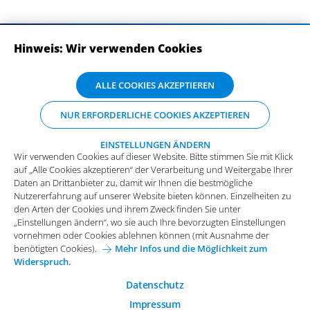
Hinweis: Wir verwenden Cookies
ABONNIEREN SIE UNSERE NEWSLETTER
Wir verwenden Cookies auf dieser Website. Bitte stimmen Sie mit Klick
ALLE COOKIES AKZEPTIEREN
auf „Alle Cookies akzeptieren“ der Verarbeitung und Weitergabe Ihrer
Daten an Drittanbieter zu, damit wir Ihnen die bestmögliche
NUR ERFORDERLICHE COOKIES AKZEPTIEREN
Nutzererfahrung auf unserer Website bieten können. Einzelheiten zu
den Arten der Cookies und ihrem Zweck finden Sie unter
„Einstellungen ändern“, wo sie auch Ihre bevorzugten Einstellungen
EINSTELLUNGEN ÄNDERN
Wir verwenden Cookies auf dieser Website. Bitte stimmen Sie mit Klick
vornehmen oder Cookies ablehnen können (mit Ausnahme der
auf „Alle Cookies akzeptieren“ der Verarbeitung und Weitergabe Ihrer
benötigten Cookies).
Mehr Infos und die Möglichkeit zum
Daten an Drittanbieter zu, damit wir Ihnen die bestmögliche
Widerspruch.
Impressum
Datenschutz
Nutzererfahrung auf unserer Website bieten können. Einzelheiten zu
Funktionale Cookies
den Arten der Cookies und ihrem Zweck finden Sie unter
Allgemeine Einkaufsbedingungen
„Einstellungen ändern“, wo sie auch Ihre bevorzugten Einstellungen
Diese Cookies sind essenziell wichtig für die einwandfreie
vornehmen oder Cookies ablehnen können (mit Ausnahme der
Funktion der Website.
Karriere bei Arvato Systems
Kontakt
benötigten Cookies).
Mehr Infos und die Möglichkeit zum
Widerspruch.
Analytische Cookies
Cookie-Einwilligung anpassen
Analytische Cookies werden verwendet, um das
Datenschutz
Nutzerverhalten auf der Website besser zu verstehen.
Impressum