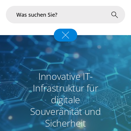
Branchen
Im Fokus
Portfolio
Innovative IT-
Infrastruktur & Betrieb
Infrastruktur für
digitale
Über uns
Souveränität und
Karriere
Sicherheit
Blog