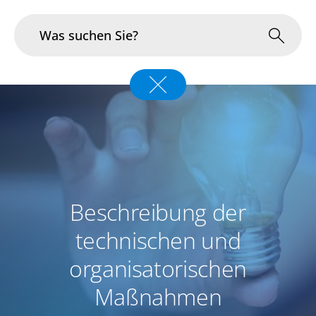
Branchen
Im Fokus
Portfolio
Infrastruktur & Betrieb
Beschreibung der
technischen und
Über uns
organisatorischen
Karriere
Maßnahmen
Blog