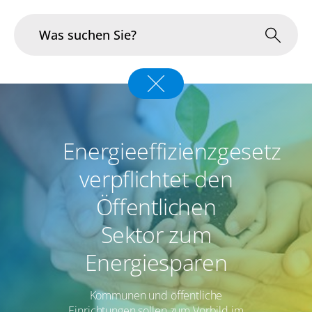
Branchen
Im Fokus
Energieeffizienzgesetz
Portfolio
verpflichtet den
Infrastruktur & Betrieb
Öffentlichen
Sektor zum
Über uns
Energiesparen
Karriere
Kommunen und öffentliche
Blog
Einrichtungen sollen zum Vorbild im