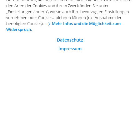
Funktionale Cookies
den Arten der Cookies und ihrem Zweck finden Sie unter
Allgemeine Einkaufsbedingungen
„Einstellungen ändern“, wo sie auch Ihre bevorzugten Einstellungen
Diese Cookies sind essenziell wichtig für die einwandfreie
vornehmen oder Cookies ablehnen können (mit Ausnahme der
Funktion der Website.
Karriere bei Arvato Systems
Kontakt
benötigten Cookies).
Mehr Infos und die Möglichkeit zum
Widerspruch.
Analytische Cookies
Cookie-Einwilligung anpassen
Analytische Cookies werden verwendet, um das
Datenschutz
Nutzerverhalten auf der Website besser zu verstehen.
Impressum
© 2026 Arvato Systems
Marketing Cookies
Marketing Cookies ermöglichen die Erstellung von
Nutzerprofilen. Diese werden zur Bereitstellung von
Inhalten und Werbung, die auf die Interessen des
Nutzers zugeschnitten sind, verwendet.
ÄNDERUNG BESTÄTIGEN