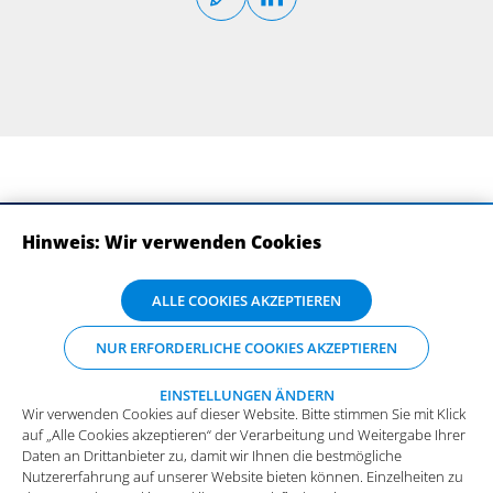
Hinweis: Wir verwenden Cookies
ABONNIEREN SIE UNSERE NEWSLETTER
Wir verwenden Cookies auf dieser Website. Bitte stimmen Sie mit Klick
ALLE COOKIES AKZEPTIEREN
auf „Alle Cookies akzeptieren“ der Verarbeitung und Weitergabe Ihrer
Daten an Drittanbieter zu, damit wir Ihnen die bestmögliche
NUR ERFORDERLICHE COOKIES AKZEPTIEREN
Nutzererfahrung auf unserer Website bieten können. Einzelheiten zu
den Arten der Cookies und ihrem Zweck finden Sie unter
„Einstellungen ändern“, wo sie auch Ihre bevorzugten Einstellungen
EINSTELLUNGEN ÄNDERN
Wir verwenden Cookies auf dieser Website. Bitte stimmen Sie mit Klick
vornehmen oder Cookies ablehnen können (mit Ausnahme der
auf „Alle Cookies akzeptieren“ der Verarbeitung und Weitergabe Ihrer
benötigten Cookies).
Mehr Infos und die Möglichkeit zum
Daten an Drittanbieter zu, damit wir Ihnen die bestmögliche
Widerspruch.
Impressum
Datenschutz
Nutzererfahrung auf unserer Website bieten können. Einzelheiten zu