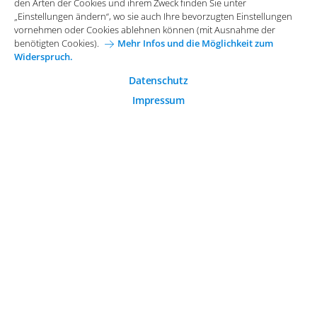
Funktionale Cookies
den Arten der Cookies und ihrem Zweck finden Sie unter
Allgemeine Einkaufsbedingungen
„Einstellungen ändern“, wo sie auch Ihre bevorzugten Einstellungen
Diese Cookies sind essenziell wichtig für die einwandfreie
vornehmen oder Cookies ablehnen können (mit Ausnahme der
Funktion der Website.
Karriere bei Arvato Systems
Kontakt
benötigten Cookies).
Mehr Infos und die Möglichkeit zum
Widerspruch.
Analytische Cookies
Cookie-Einwilligung anpassen
Analytische Cookies werden verwendet, um das
Datenschutz
Nutzerverhalten auf der Website besser zu verstehen.
Impressum
© 2026 Arvato Systems
Marketing Cookies
Marketing Cookies ermöglichen die Erstellung von
Nutzerprofilen. Diese werden zur Bereitstellung von
Inhalten und Werbung, die auf die Interessen des
Nutzers zugeschnitten sind, verwendet.
ÄNDERUNG BESTÄTIGEN