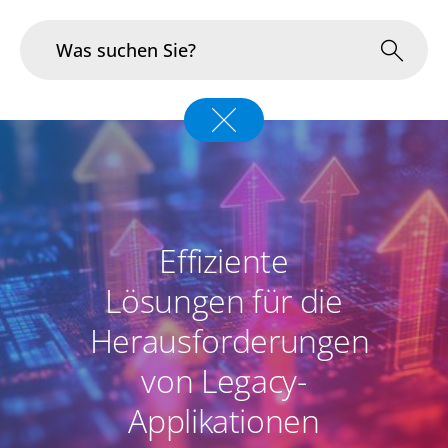
Branchen
Im Fokus
Portfolio
Effiziente
Infrastruktur & Betrieb
Lösungen für die
Herausforderungen
Über uns
von Legacy-
Karriere
Applikationen
Blog