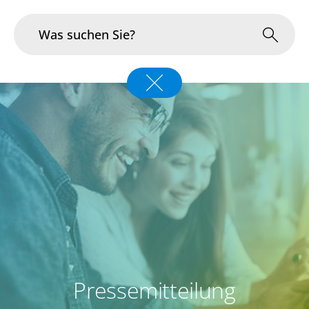
Branchen
Im Fokus
Portfolio
Infrastruktur & Betrieb
Über uns
Karriere
Pressemitteilung
Blog