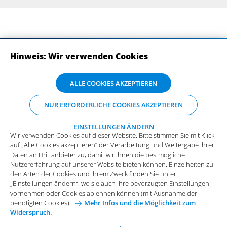
Hinweis: Wir verwenden Cookies
ABONNIEREN SIE UNSERE NEWSLETTER
Wir verwenden Cookies auf dieser Website. Bitte stimmen Sie mit Klick
ALLE COOKIES AKZEPTIEREN
auf „Alle Cookies akzeptieren“ der Verarbeitung und Weitergabe Ihrer
Daten an Drittanbieter zu, damit wir Ihnen die bestmögliche
NUR ERFORDERLICHE COOKIES AKZEPTIEREN
Nutzererfahrung auf unserer Website bieten können. Einzelheiten zu
den Arten der Cookies und ihrem Zweck finden Sie unter
„Einstellungen ändern“, wo sie auch Ihre bevorzugten Einstellungen
EINSTELLUNGEN ÄNDERN
Wir verwenden Cookies auf dieser Website. Bitte stimmen Sie mit Klick
vornehmen oder Cookies ablehnen können (mit Ausnahme der
auf „Alle Cookies akzeptieren“ der Verarbeitung und Weitergabe Ihrer
benötigten Cookies).
Mehr Infos und die Möglichkeit zum
Daten an Drittanbieter zu, damit wir Ihnen die bestmögliche
Widerspruch.
Impressum
Datenschutz
Nutzererfahrung auf unserer Website bieten können. Einzelheiten zu
Funktionale Cookies
den Arten der Cookies und ihrem Zweck finden Sie unter
Allgemeine Einkaufsbedingungen
„Einstellungen ändern“, wo sie auch Ihre bevorzugten Einstellungen
Diese Cookies sind essenziell wichtig für die einwandfreie
vornehmen oder Cookies ablehnen können (mit Ausnahme der
Funktion der Website.
Karriere bei Arvato Systems
Kontakt
benötigten Cookies).
Mehr Infos und die Möglichkeit zum
Widerspruch.
Analytische Cookies
Cookie-Einwilligung anpassen