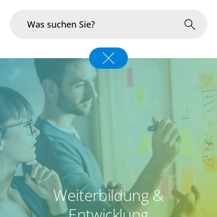
Branchen
Im Fokus
Portfolio
Infrastruktur & Betrieb
Über uns
Karriere
Weiterbildung &
Blog
Entwicklung