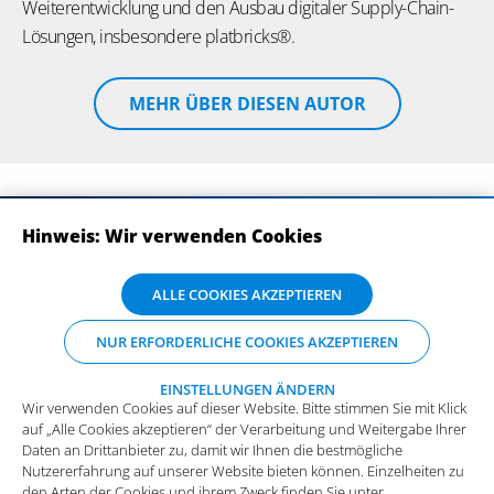
Weiterentwicklung und den Ausbau digitaler Supply-Chain-
Lösungen, insbesondere platbricks®.
MEHR ÜBER DIESEN AUTOR
Hinweis: Wir verwenden Cookies
ABONNIEREN SIE UNSERE NEWSLETTER
Wir verwenden Cookies auf dieser Website. Bitte stimmen Sie mit Klick
ALLE COOKIES AKZEPTIEREN
auf „Alle Cookies akzeptieren“ der Verarbeitung und Weitergabe Ihrer
Daten an Drittanbieter zu, damit wir Ihnen die bestmögliche
NUR ERFORDERLICHE COOKIES AKZEPTIEREN
Nutzererfahrung auf unserer Website bieten können. Einzelheiten zu
den Arten der Cookies und ihrem Zweck finden Sie unter
„Einstellungen ändern“, wo sie auch Ihre bevorzugten Einstellungen
EINSTELLUNGEN ÄNDERN
Wir verwenden Cookies auf dieser Website. Bitte stimmen Sie mit Klick
vornehmen oder Cookies ablehnen können (mit Ausnahme der
auf „Alle Cookies akzeptieren“ der Verarbeitung und Weitergabe Ihrer
benötigten Cookies).
Mehr Infos und die Möglichkeit zum
Daten an Drittanbieter zu, damit wir Ihnen die bestmögliche
Widerspruch.
Impressum
Datenschutz
Nutzererfahrung auf unserer Website bieten können. Einzelheiten zu
Funktionale Cookies
den Arten der Cookies und ihrem Zweck finden Sie unter