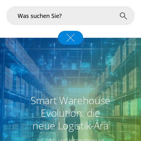
Branchen
Im Fokus
Portfolio
Infrastruktur & Betrieb
Smart Warehouse
Über uns
Evolution: die
Karriere
neue Logistik-Ära
Blog
IoT, WMS und Automatisierung