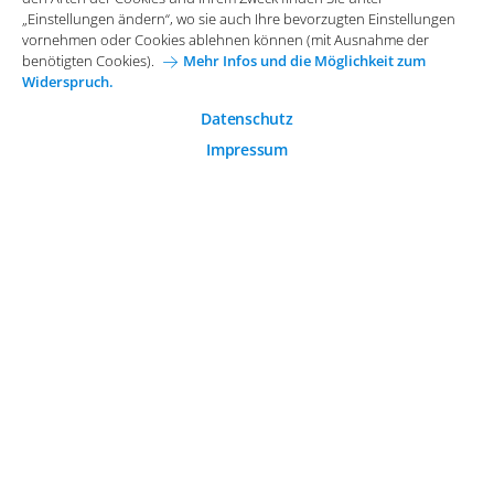
Allgemeine Einkaufsbedingungen
„Einstellungen ändern“, wo sie auch Ihre bevorzugten Einstellungen
Diese Cookies sind essenziell wichtig für die einwandfreie
vornehmen oder Cookies ablehnen können (mit Ausnahme der
Funktion der Website.
Karriere bei Arvato Systems
Kontakt
benötigten Cookies).
Mehr Infos und die Möglichkeit zum
Widerspruch.
Analytische Cookies
Cookie-Einwilligung anpassen
Analytische Cookies werden verwendet, um das
Datenschutz
Nutzerverhalten auf der Website besser zu verstehen.
Impressum
© 2026 Arvato Systems
Marketing Cookies
Marketing Cookies ermöglichen die Erstellung von
Nutzerprofilen. Diese werden zur Bereitstellung von
Inhalten und Werbung, die auf die Interessen des
Nutzers zugeschnitten sind, verwendet.
ÄNDERUNG BESTÄTIGEN