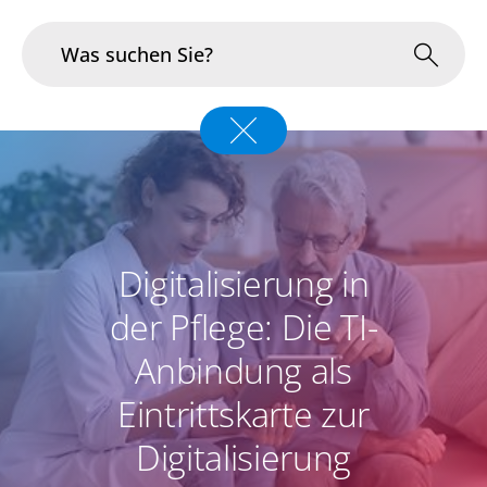
Branchen
Im Fokus
Portfolio
Digitalisierung in
Infrastruktur & Betrieb
der Pflege: Die TI-
Anbindung als
Über uns
Eintrittskarte zur
Karriere
Digitalisierung
Blog