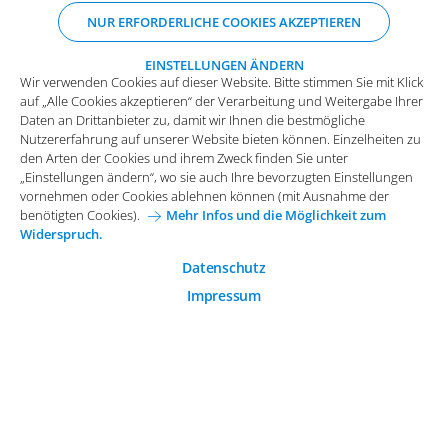
Daten an Drittanbieter zu, damit wir Ihnen die bestmögliche
NUR ERFORDERLICHE COOKIES AKZEPTIEREN
Nutzererfahrung auf unserer Website bieten können. Einzelheiten zu
den Arten der Cookies und ihrem Zweck finden Sie unter
„Einstellungen ändern“, wo sie auch Ihre bevorzugten Einstellungen
EINSTELLUNGEN ÄNDERN
Wir verwenden Cookies auf dieser Website. Bitte stimmen Sie mit Klick
vornehmen oder Cookies ablehnen können (mit Ausnahme der
auf „Alle Cookies akzeptieren“ der Verarbeitung und Weitergabe Ihrer
benötigten Cookies).
Mehr Infos und die Möglichkeit zum
Daten an Drittanbieter zu, damit wir Ihnen die bestmögliche
Widerspruch.
Impressum
Datenschutz
Nutzererfahrung auf unserer Website bieten können. Einzelheiten zu
Funktionale Cookies
den Arten der Cookies und ihrem Zweck finden Sie unter
Allgemeine Einkaufsbedingungen
„Einstellungen ändern“, wo sie auch Ihre bevorzugten Einstellungen
Diese Cookies sind essenziell wichtig für die einwandfreie
vornehmen oder Cookies ablehnen können (mit Ausnahme der
Funktion der Website.
Karriere bei Arvato Systems
Kontakt
benötigten Cookies).
Mehr Infos und die Möglichkeit zum
Widerspruch.
Analytische Cookies
Cookie-Einwilligung anpassen
Analytische Cookies werden verwendet, um das
Datenschutz
Nutzerverhalten auf der Website besser zu verstehen.
Impressum
© 2026 Arvato Systems
Marketing Cookies
Marketing Cookies ermöglichen die Erstellung von
Nutzerprofilen. Diese werden zur Bereitstellung von
Inhalten und Werbung, die auf die Interessen des
Nutzers zugeschnitten sind, verwendet.