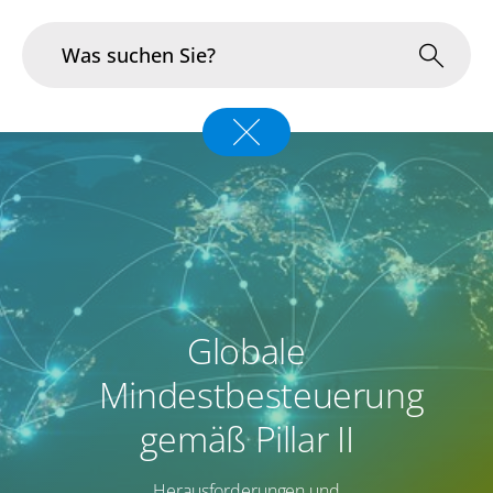
Branchen
Im Fokus
Portfolio
Infrastruktur & Betrieb
Globale
Über uns
Mindestbesteuerung
Karriere
gemäß Pillar II
Blog
Herausforderungen und