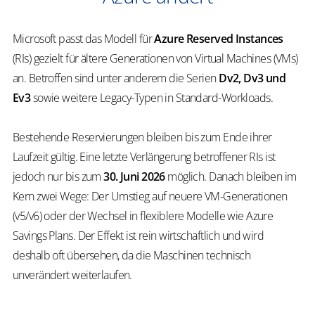
Microsoft passt das Modell für
Azure Reserved Instances
(RIs)
gezielt für ältere Generationen von Virtual Machines (VMs)
an
. Betroffen sind unter anderem die Serien
Dv2, Dv3 und
Ev3
sowie weitere Legacy-Typen in Standard-Workloads.
Bestehende Reservierungen bleiben bis zum Ende ihrer
Laufzeit gültig. Eine letzte Verlängerung betroffener RIs ist
jedoch nur bis zum
30. Juni 2026
möglich. Danach bleiben im
Kern zwei Wege: Der Umstieg auf neuere VM-Generationen
(v5/v6) oder der Wechsel in flexiblere Modelle wie Azure
Savings Plans. Der Effekt ist rein wirtschaftlich und wird
deshalb oft übersehen, da die Maschinen technisch
unverändert weiterlaufen.