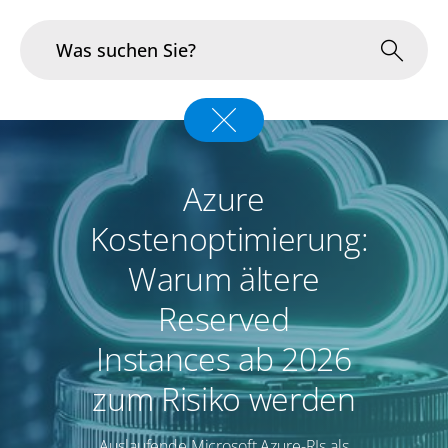
Branchen
Im Fokus
Azure
Kostenoptimierung:
Portfolio
Warum ältere
Infrastruktur & Betrieb
Reserved
Über uns
Instances ab 2026
Karriere
zum Risiko werden
Blog
Auslaufende Microsoft Azure-RIs als