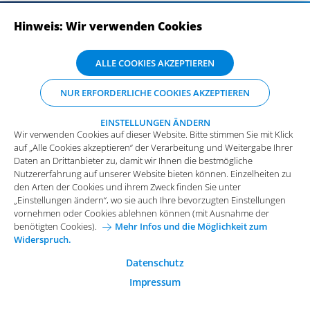
Hinweis: Wir verwenden Cookies
ABONNIEREN SIE UNSERE NEWSLETTER
Wir verwenden Cookies auf dieser Website. Bitte stimmen Sie mit Klick
ALLE COOKIES AKZEPTIEREN
auf „Alle Cookies akzeptieren“ der Verarbeitung und Weitergabe Ihrer
Daten an Drittanbieter zu, damit wir Ihnen die bestmögliche
NUR ERFORDERLICHE COOKIES AKZEPTIEREN
Nutzererfahrung auf unserer Website bieten können. Einzelheiten zu
den Arten der Cookies und ihrem Zweck finden Sie unter
„Einstellungen ändern“, wo sie auch Ihre bevorzugten Einstellungen
EINSTELLUNGEN ÄNDERN
Wir verwenden Cookies auf dieser Website. Bitte stimmen Sie mit Klick
vornehmen oder Cookies ablehnen können (mit Ausnahme der
auf „Alle Cookies akzeptieren“ der Verarbeitung und Weitergabe Ihrer
benötigten Cookies).
Mehr Infos und die Möglichkeit zum
Daten an Drittanbieter zu, damit wir Ihnen die bestmögliche
Widerspruch.
Impressum
Datenschutz
Nutzererfahrung auf unserer Website bieten können. Einzelheiten zu
Funktionale Cookies
den Arten der Cookies und ihrem Zweck finden Sie unter
Allgemeine Einkaufsbedingungen
„Einstellungen ändern“, wo sie auch Ihre bevorzugten Einstellungen
Diese Cookies sind essenziell wichtig für die einwandfreie
vornehmen oder Cookies ablehnen können (mit Ausnahme der
Funktion der Website.
Karriere bei Arvato Systems
Kontakt
benötigten Cookies).
Mehr Infos und die Möglichkeit zum
Widerspruch.
Analytische Cookies
Cookie-Einwilligung anpassen
Analytische Cookies werden verwendet, um das
Datenschutz
Nutzerverhalten auf der Website besser zu verstehen.
Impressum
© 2026 Arvato Systems
Marketing Cookies