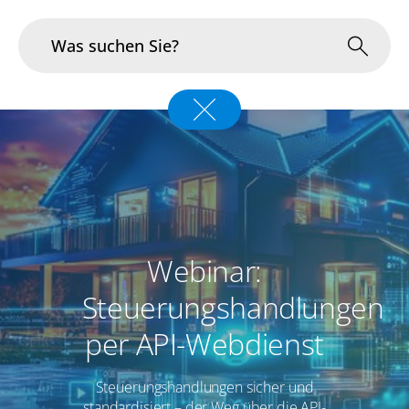
Branchen
Im Fokus
Portfolio
Infrastruktur & Betrieb
Webinar:
Steuerungshandlungen
Über uns
per API-Webdienst
Karriere
Steuerungshandlungen sicher und
Blog
standardisiert – der Weg über die API-