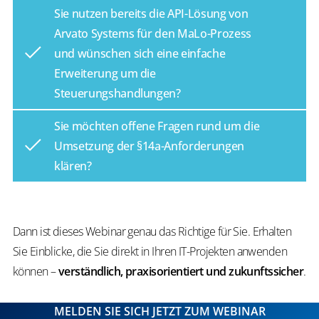
Sie nutzen bereits die API-Lösung von
Arvato Systems für den MaLo-Prozess
und wünschen sich eine einfache
Erweiterung um die
Steuerungshandlungen?
Sie möchten offene Fragen rund um die
Umsetzung der §14a-Anforderungen
klären?
Dann ist dieses Webinar genau das Richtige für Sie. Erhalten
Sie Einblicke, die Sie direkt in Ihren IT-Projekten anwenden
können –
verständlich, praxisorientiert und zukunftssicher
.
MELDEN SIE SICH JETZT ZUM WEBINAR