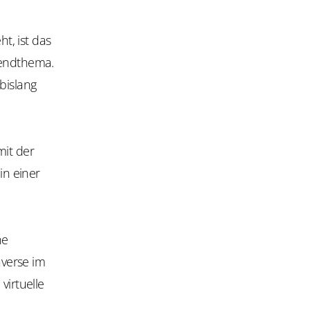
t, ist das
rendthema.
bislang
mit der
in einer
ne
verse im
virtuelle