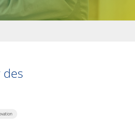
r des
ovation