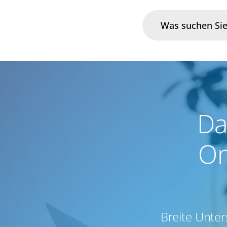
Branchen
Im Fokus
Da
Portfolio
On
Infrastruktur & Betrieb
Über uns
Karriere
Breite Unte
Blog