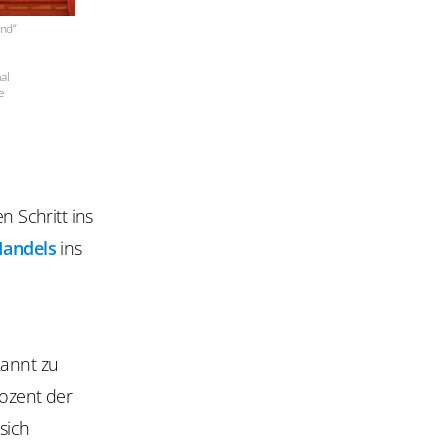
and“
al
e
 Schritt ins
Handels
ins
kannt zu
ozent der
sich