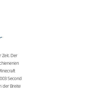
r
 Zeit. Der
schienenen
inecraft
 2003 Second
n der Breite