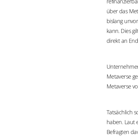
refinanzierbar
über das Met
bislang unvor
kann. Dies gi
direkt an En
Unternehme
Metaverse gew
Metaverse vo
Tatsächlich s
haben. Laut 
Befragten dav