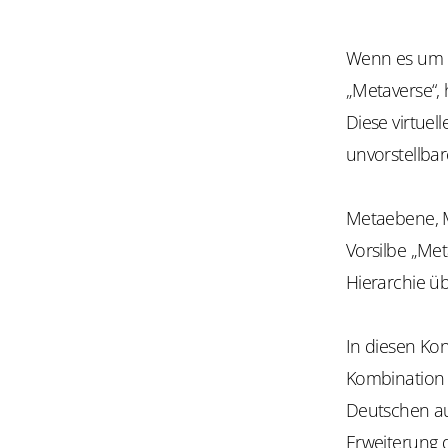
Wenn es um d
„Metaverse“,
Diese virtuel
unvorstellbar
Metaebene, Me
Vorsilbe „Met
Hierarchie üb
In diesen Kon
Kombination 
Deutschen auc
Erweiterung d