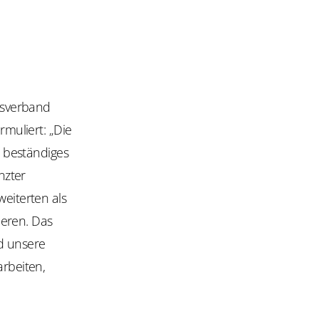
esverband
rmuliert: „Die
s, beständiges
nzter
weiterten als
tieren. Das
d unsere
arbeiten,