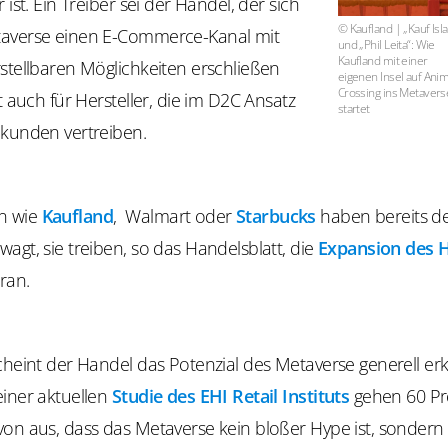
 ist. Ein Treiber sei der Handel, der sich
© Kaufland | „Kauf Isl
averse einen E-Commerce-Kanal mit
und „Phil Leita“: Wie
Kaufland mit einer
stellbaren Möglichkeiten erschließen
eigenen Insel auf Anim
Crossing ins Metavers
lt auch für Hersteller, die im D2C Ansatz
startet
dkunden vertreiben.
n wie
Kaufland
, Walmart oder
Starbucks
haben bereits den
agt, sie treiben, so das Handelsblatt, die
Expansion des 
ran.
cheint der Handel das Potenzial des Metaverse generell er
einer aktuellen
Studie des EHI Retail Instituts
gehen 60 Pr
on aus, dass das Metaverse kein bloßer Hype ist, sondern 