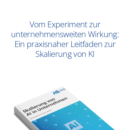
​Vom Experiment zur
unternehmensweiten Wirkung:
Ein praxisnaher Leitfaden zur
Skalierung von KI​
In
vi
Un
ist
da
Po
vo