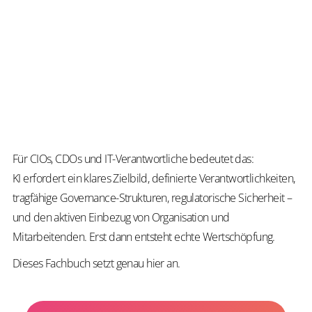
Or
u
Go
T
ga
zu
ge
​Für CIOs, CDOs und IT-Verantwortliche bedeutet das:
KI erfordert ein klares Zielbild, definierte Verantwortlichkeiten,
tragfähige Governance-Strukturen, regulatorische Sicherheit –
und den aktiven Einbezug von Organisation und
Mitarbeitenden. Erst dann entsteht echte Wertschöpfung.
​Dieses Fachbuch setzt genau hier an.