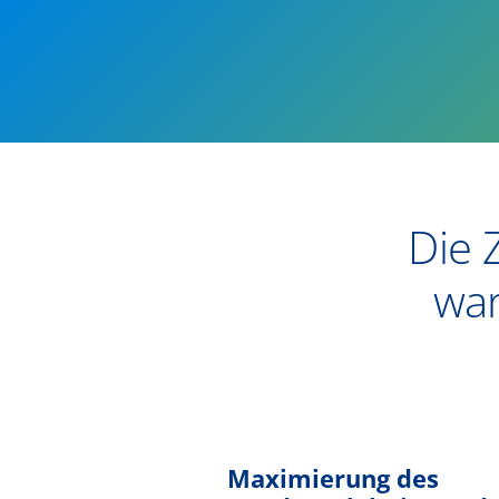
​​Di
war
Maximierung des