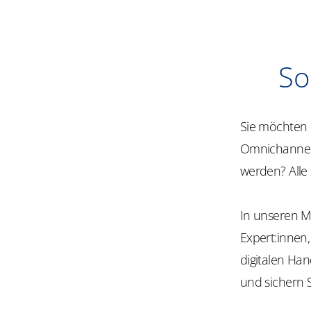
So
Sie möchten 
Omnichannel-
werden? Alle 
In unseren M
Expert:innen
digitalen Ha
und sichern S