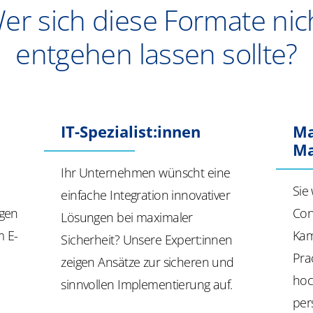
er sich diese Formate nic
entgehen lassen sollte?
IT-Spezialist:innen
Ma
Ma
Ihr Unternehmen wünscht eine
Sie
einfache Integration innovativer
ngen
Con
Lösungen bei maximaler
m E-
Kam
Sicherheit? Unsere
Expert:innen
Pra
zeigen Ansätze zur sicheren und
hoc
sinnvollen Implementierung auf.
per