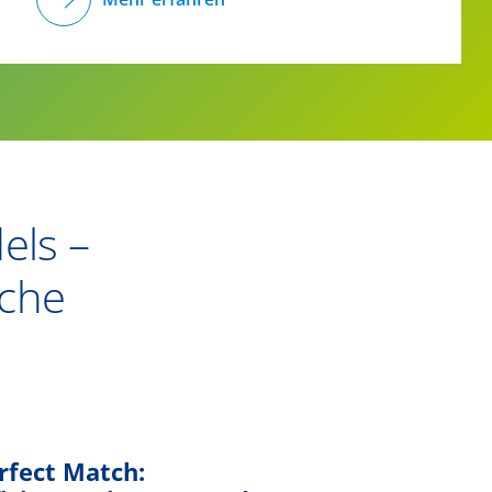
els –
iche
rfect Match: