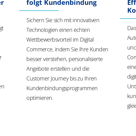
er
folgt Kundenbindung
Ef
Ko
Sichern Sie sich mit innovativen
gt
Das
Technologien einen echten
Aut
Wettbewerbsvorteil im Digital
und
Commerce, indem Sie Ihre Kunden
r
Com
besser verstehen, personalisierte
ein
Angebote erstellen und die
dig
Customer Journey bis zu Ihren
en
Unt
Kundenbindungsprogrammen
kun
optimieren.
gle