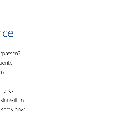
rce
erpassen?
zienter
en?
 und
KI-
sinnvoll im
en-Know-how