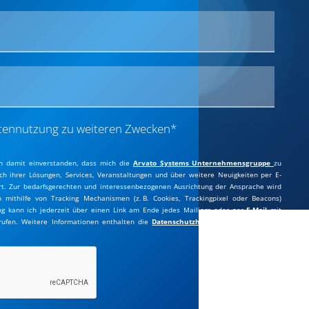
Datennutzung zu weiteren Zwecken*
in damit einverstanden, dass mich die
Ar
vato Systems Unternehmensgruppe
zu
ich ihrer Lösungen, Services, Veranstaltungen und über weitere Neuigkeiten per E-
ert. Zur bedarfsgerechten und interessenbezogenen Ausrichtung der Ansprache wird
 mithilfe von Tracking Mechanismen (z. B. Cookies, Trackingpixel oder Beacons)
ng kann ich jederzeit über einen Link am Ende jedes Mailings oder per
E-Mail
mit
rrufen. Weitere Informationen enthalten die
Datenschutzhinweise
zur werblichen