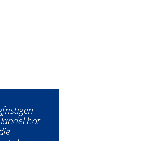
gfristigen
 Handel hat
die