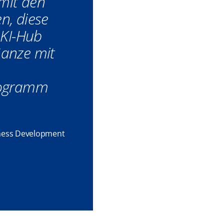
 mit den
n, diese
 KI-Hub
anze mit
rogramm
siness Development